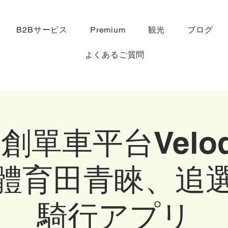
B2Bサービス
Premium
観光
ブログ
よくあるご質問
創單車平台Velod
體育田青睞、追
騎行アプリ