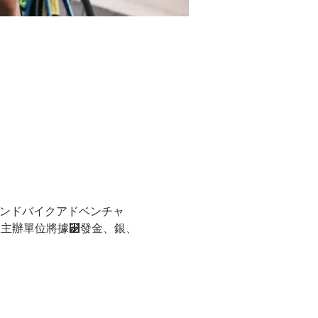
ランドバイクアドベンチャ
、主辦單位將據⹳發金、銀、