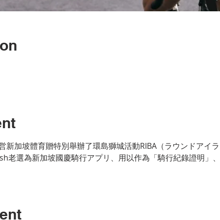
ion
ent
営新加坡體育贈特別舉辦了環島獅城活動RIBA（ラウンドアイ
dash老選為新加坡國慶騎行アプリ、用以作為「騎行紀錄證明」
ent