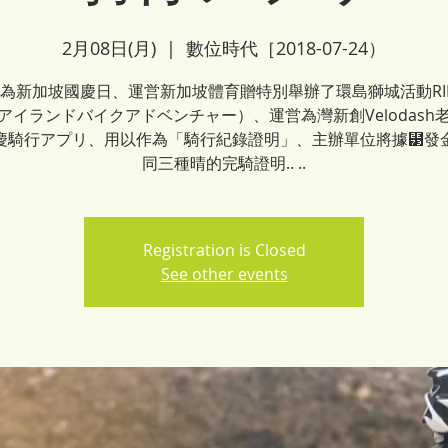
2月08日(月)
  |  
數位時代［2018-07-24）
日為新加坡國慶日、運営新加坡體育贈特別舉辦了環島獅城活動RI
アイランドバイクアドベンチャー）、運営為灣新創Velodash
慶騎行アプリ、用以作為「騎行紀錄證明」、主辦單位將據⹳發
同三種晴的完騎證明.. ..
Registration is Closed
See other events