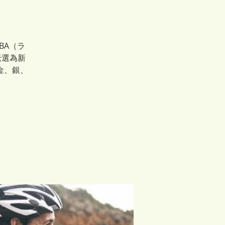
BA（ラ
老選為新
金、銀、