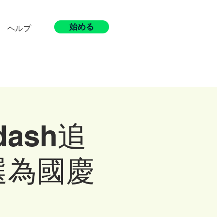
始める
ヘルプ
ash追
選為國慶